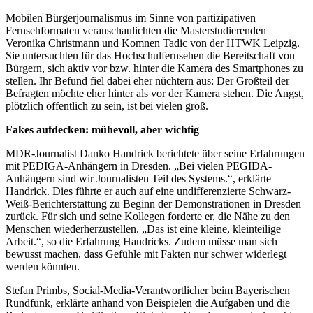
Mobilen Bürgerjournalismus im Sinne von partizipativen
Fernsehformaten veranschaulichten die Masterstudierenden
Veronika Christmann und Komnen Tadic von der HTWK Leipzig.
Sie untersuchten für das Hochschulfernsehen die Bereitschaft von
Bürgern, sich aktiv vor bzw. hinter die Kamera des Smartphones zu
stellen. Ihr Befund fiel dabei eher nüchtern aus: Der Großteil der
Befragten möchte eher hinter als vor der Kamera stehen. Die Angst,
plötzlich öffentlich zu sein, ist bei vielen groß.
Fakes aufdecken: mühevoll, aber wichtig
MDR-Journalist Danko Handrick berichtete über seine Erfahrungen
mit PEDIGA-Anhängern in Dresden. „Bei vielen PEGIDA-
Anhängern sind wir Journalisten Teil des Systems.“, erklärte
Handrick. Dies führte er auch auf eine undifferenzierte Schwarz-
Weiß-Berichterstattung zu Beginn der Demonstrationen in Dresden
zurück. Für sich und seine Kollegen forderte er, die Nähe zu den
Menschen wiederherzustellen. „Das ist eine kleine, kleinteilige
Arbeit.“, so die Erfahrung Handricks. Zudem müsse man sich
bewusst machen, dass Gefühle mit Fakten nur schwer widerlegt
werden könnten.
Stefan Primbs, Social-Media-Verantwortlicher beim Bayerischen
Rundfunk, erklärte anhand von Beispielen die Aufgaben und die