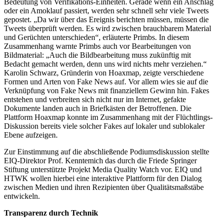
Bedeutung von Verifikations-Einheiten. Gerade wenn ein Anschlag
oder ein Amoklauf passiert, werden sehr schnell sehr viele Tweets
gepostet. „Da wir über das Ereignis berichten müssen, müssen die
Tweets überprüft werden. Es wird zwischen brauchbarem Material
und Gerüchten unterschieden“, erläuterte Primbs. In diesem
Zusammenhang warnte Primbs auch vor Bearbeitungen von
Bildmaterial: „Auch die Bildbearbeitung muss zukünftig mit
Bedacht gemacht werden, denn uns wird nichts mehr verziehen.“
Karolin Schwarz, Gründerin von Hoaxmap, zeigte verschiedene
Formen und Arten von Fake News auf. Vor allem wies sie auf die
Verknüpfung von Fake News mit finanziellem Gewinn hin. Fakes
entstehen und verbreiten sich nicht nur im Internet, gefakte
Dokumente landen auch in Briefkästen der Betroffenen. Die
Plattform Hoaxmap konnte im Zusammenhang mit der Flüchtlings-
Diskussion bereits viele solcher Fakes auf lokaler und sublokaler
Ebene aufzeigen.
Zur Einstimmung auf die abschließende Podiumsdiskussion stellte
EIQ-Direktor Prof. Kenntemich das durch die Friede Springer
Stiftung unterstützte Projekt Media Quality Watch vor. EIQ und
HTWK wollen hierbei eine interaktive Plattform für den Dialog
zwischen Medien und ihren Rezipienten über Qualitätsmaßstäbe
entwickeln.
Transparenz durch Technik