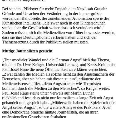
Bei seinem „Plädoyer für mehr Empathie im Netz“ sah Gutjahr
Gründe und Ursachen der Veränderung in der immer größer
werdenden Bandbreite, der zunehmenden Automation sowie der
Künstlichen Intelligenz, „die zwar noch in den Kinderschuhen
steckt, aber die Gesellschaft weiter drastisch verändern wird.“
Zudem müssten sich die Medieneliten von früher bewusster werden,
dass sie ihre Deutungshoheit verloren hätten und sich der
Themensetzung durch ihr Publikum stellen müssten.
Mutige Journalisten gesucht
„Transmedialer Wandel und die German Angst“ hieß das Thema,
mit dem Dr. Uwe Krüger, Universität Leipzig, und Kress-Kolumnist
Paul Josef Raue die neue Öffentlichkeit zu erklären versuchten.
„Zwar zählen die Medien als solche nicht zu den Angstmachern der
Deutschen, aber sie haben mit diesen zu tun“, erläuterte der
Medienwissenschaftler, „denn Angstmacher wie Terroristen
kommen durch die Medien zu den Menschen“, so Krüger weiter.
Paul Josef Raue stellte unter Verweis auf Martin Luther
rückblickend fest, dass nicht nur Journalismus lange Zeit mit Angst
gehandelt und gespielt habe. „Mittlerweile haben die Spieler mit der
Angst selber Angst.“, so die weitere Analyse des Praktikers. Aber
eine Demokratie brauche mutige Journalisten, die an ihren
professionellen Grundsätzen festhalten.